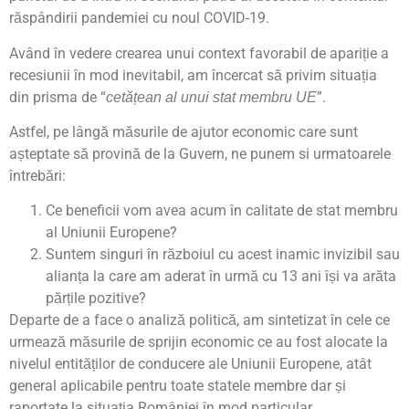
răspândirii pandemiei cu noul COVID-19.
Având în vedere crearea unui context favorabil de apariție a
recesiunii în mod inevitabil, am încercat să privim situația
din prisma de “
”.
cetățean al unui stat membru UE
Astfel, pe lângă măsurile de ajutor economic care sunt
așteptate să provină de la Guvern, ne punem si urmatoarele
întrebări:
Ce beneficii vom avea acum în calitate de stat membru
al Uniunii Europene?
Suntem singuri în războiul cu acest inamic invizibil sau
alianța la care am aderat în urmă cu 13 ani își va arăta
părțile pozitive?
Departe de a face o analiză politică, am sintetizat în cele ce
urmează măsurile de sprijin economic ce au fost alocate la
nivelul entităților de conducere ale Uniunii Europene, atât
general aplicabile pentru toate statele membre dar și
raportate la situația României în mod particular.