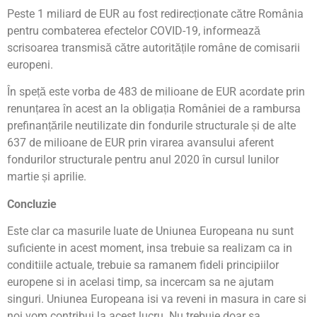
Peste 1 miliard de EUR au fost redirecționate către România
pentru combaterea efectelor COVID-19, informează
scrisoarea transmisă către autoritățile române de comisarii
europeni.
În speță este vorba de 483 de milioane de EUR acordate prin
renunțarea în acest an la obligația României de a rambursa
prefinanțările neutilizate din fondurile structurale și de alte
637 de milioane de EUR prin virarea avansului aferent
fondurilor structurale pentru anul 2020 în cursul lunilor
martie și aprilie.
Concluzie
Este clar ca masurile luate de Uniunea Europeana nu sunt
suficiente in acest moment, insa trebuie sa realizam ca in
conditiile actuale, trebuie sa ramanem fideli principiilor
europene si in acelasi timp, sa incercam sa ne ajutam
singuri. Uniunea Europeana isi va reveni in masura in care si
noi vom contribui la acest lucru. Nu trebuie doar sa