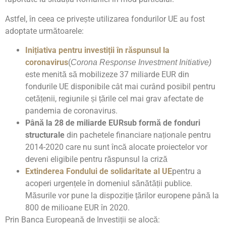
Astfel, în ceea ce privește utilizarea fondurilor UE au fost
adoptate următoarele:
Inițiativa pentru investiții în răspunsul la
coronavirus
(
Corona Response Investment Initiative)
este menită să mobilizeze 37 miliarde EUR din
fondurile UE disponibile cât mai curând posibil pentru
cetățenii, regiunile și țările cel mai grav afectate de
pandemia de coronavirus.
Până la 28 de miliarde EUR
sub formă de fonduri
structurale
din pachetele financiare naționale pentru
2014-2020 care nu sunt încă alocate proiectelor vor
deveni eligibile pentru răspunsul la criză
Extinderea Fondului de solidaritate al UE
pentru a
acoperi urgențele în domeniul sănătății publice.
Măsurile vor pune la dispoziție țărilor europene până la
800 de milioane EUR în 2020.
Prin Banca Europeană de Investiții se alocă: