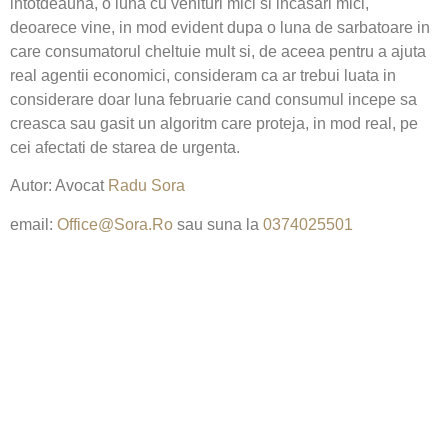
intotdeauna, o luna cu venituri mici si incasari mici,
deoarece vine, in mod evident dupa o luna de sarbatoare in
care consumatorul cheltuie mult si, de aceea pentru a ajuta
real agentii economici, consideram ca ar trebui luata in
considerare doar luna februarie cand consumul incepe sa
creasca sau gasit un algoritm care proteja, in mod real, pe
cei afectati de starea de urgenta.
Autor: Avocat
Radu Sora
email:
Office@Sora.Ro
sau suna la
0374025501
Copyright © 2020 Sora & Asociatii All Rights Reserve